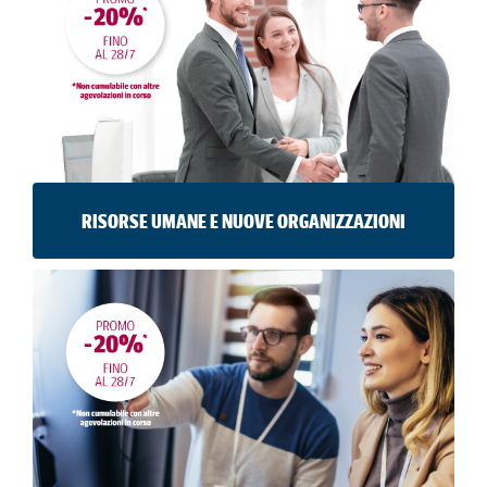
contenuti sui diversi media digitali e social.
VAI AL MASTER
ISCRIVITI
RISORSE UMANE E NUOVE ORGANIZZAZIONI
Per acquisire le nuove competenze di gestione e
sviluppo delle risorse umane dalle tecniche di
recruiting alla gestione dello smart working.
VAI AL MASTER
ISCRIVITI