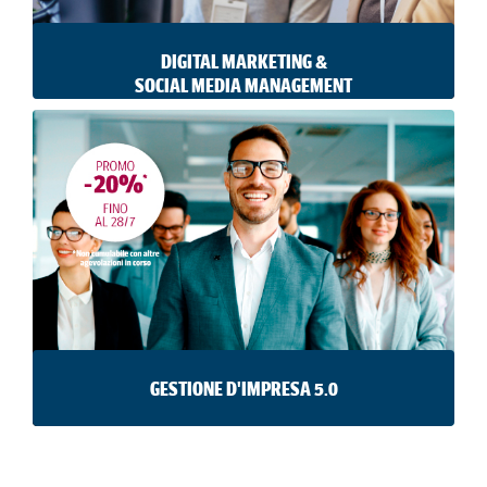
DIGITAL MARKETING &
SOCIAL MEDIA MANAGEMENT
Un master per chi desidera acquisire competenze
per comunicare con i social media e per
apprendere le tecniche di brand storytelling.
VAI AL MASTER
ISCRIVITI
GESTIONE D'IMPRESA 5.0
Il master è un percorso per acquisire le
competenze manageriali ed economico-